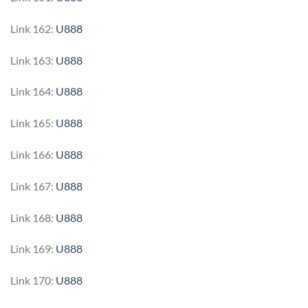
Link 162:
U888
Link 163:
U888
Link 164:
U888
Link 165:
U888
Link 166:
U888
Link 167:
U888
Link 168:
U888
Link 169:
U888
Link 170:
U888