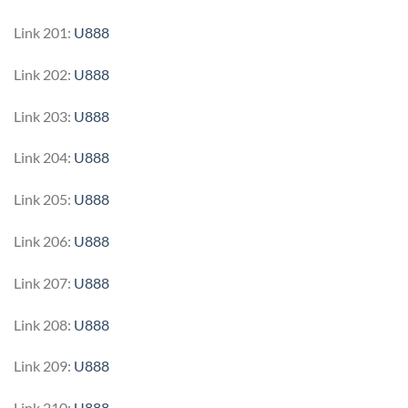
Link 201:
U888
Link 202:
U888
Link 203:
U888
Link 204:
U888
Link 205:
U888
Link 206:
U888
Link 207:
U888
Link 208:
U888
Link 209:
U888
Link 210:
U888