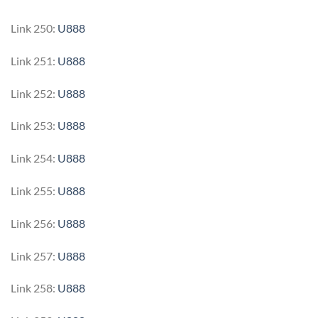
Link 250:
U888
Link 251:
U888
Link 252:
U888
Link 253:
U888
Link 254:
U888
Link 255:
U888
Link 256:
U888
Link 257:
U888
Link 258:
U888