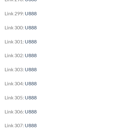
Link 299:
U888
Link 300:
U888
Link 301:
U888
Link 302:
U888
Link 303:
U888
Link 304:
U888
Link 305:
U888
Link 306:
U888
Link 307:
U888