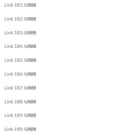
Link 181:
U888
Link 182:
U888
Link 183:
U888
Link 184:
U888
Link 185:
U888
Link 186:
U888
Link 187:
U888
Link 188:
U888
Link 189:
U888
Link 190:
U888