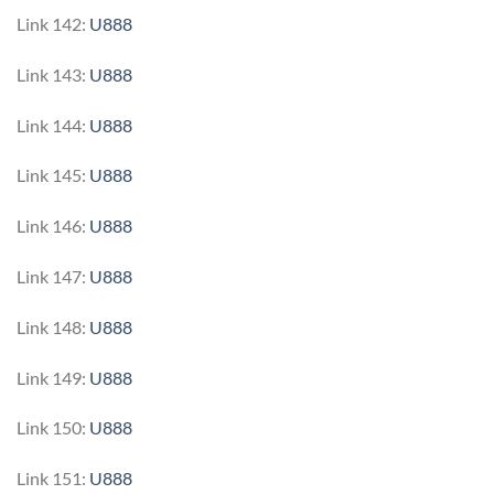
Link 142:
U888
Link 143:
U888
Link 144:
U888
Link 145:
U888
Link 146:
U888
Link 147:
U888
Link 148:
U888
Link 149:
U888
Link 150:
U888
Link 151:
U888