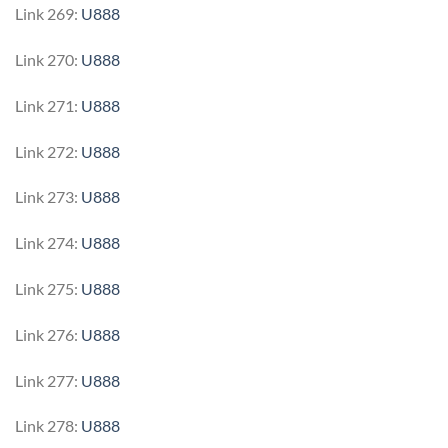
Link 269:
U888
Link 270:
U888
Link 271:
U888
Link 272:
U888
Link 273:
U888
Link 274:
U888
Link 275:
U888
Link 276:
U888
Link 277:
U888
Link 278:
U888