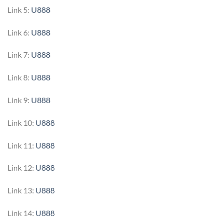
Link 5:
U888
Link 6:
U888
Link 7:
U888
Link 8:
U888
Link 9:
U888
Link 10:
U888
Link 11:
U888
Link 12:
U888
Link 13:
U888
Link 14:
U888