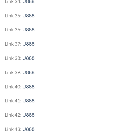
Link 34:
U888
Link 35:
U888
Link 36:
U888
Link 37:
U888
Link 38:
U888
Link 39:
U888
Link 40:
U888
Link 41:
U888
Link 42:
U888
Link 43:
U888