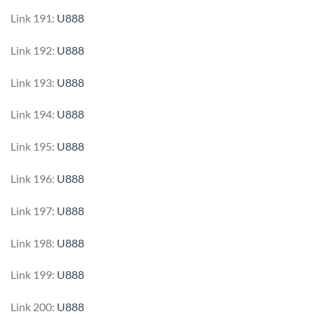
Link 191:
U888
Link 192:
U888
Link 193:
U888
Link 194:
U888
Link 195:
U888
Link 196:
U888
Link 197:
U888
Link 198:
U888
Link 199:
U888
Link 200:
U888