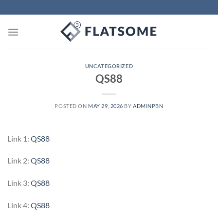
Skip
to
content
UNCATEGORIZED
QS88
POSTED ON
MAY 29, 2026
BY
ADMINPBN
Link 1:
QS88
Link 2:
QS88
Link 3:
QS88
Link 4:
QS88