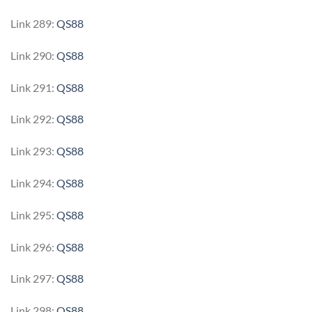
Link 289:
QS88
Link 290:
QS88
Link 291:
QS88
Link 292:
QS88
Link 293:
QS88
Link 294:
QS88
Link 295:
QS88
Link 296:
QS88
Link 297:
QS88
Link 298:
QS88