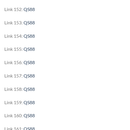
Link 152:
QS88
Link 153:
QS88
Link 154:
QS88
Link 155:
QS88
Link 156:
QS88
Link 157:
QS88
Link 158:
QS88
Link 159:
QS88
Link 160:
QS88
Link 161:
QS88