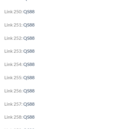
Link 250:
QS88
Link 251:
QS88
Link 252:
QS88
Link 253:
QS88
Link 254:
QS88
Link 255:
QS88
Link 256:
QS88
Link 257:
QS88
Link 258:
QS88