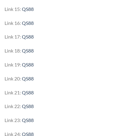
Link 15:
QS88
Link 16:
QS88
Link 17:
QS88
Link 18:
QS88
Link 19:
QS88
Link 20:
QS88
Link 21:
QS88
Link 22:
QS88
Link 23:
QS88
Link 24:
QS88