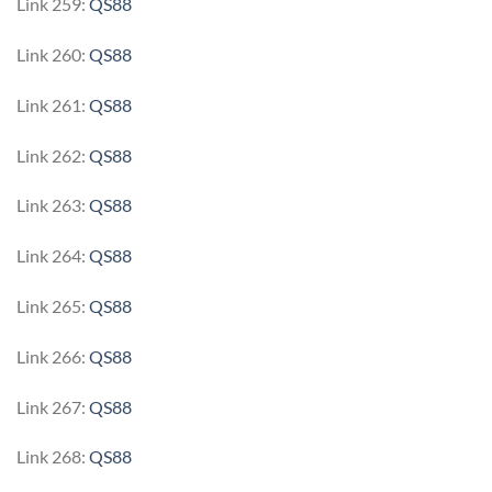
Link 259:
QS88
Link 260:
QS88
Link 261:
QS88
Link 262:
QS88
Link 263:
QS88
Link 264:
QS88
Link 265:
QS88
Link 266:
QS88
Link 267:
QS88
Link 268:
QS88