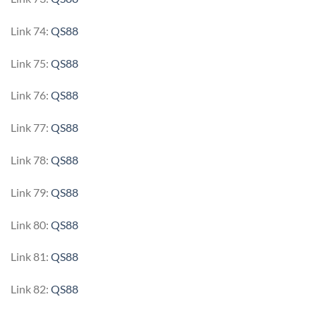
Link 74:
QS88
Link 75:
QS88
Link 76:
QS88
Link 77:
QS88
Link 78:
QS88
Link 79:
QS88
Link 80:
QS88
Link 81:
QS88
Link 82:
QS88