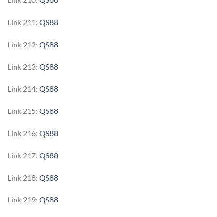
Link 211:
QS88
Link 212:
QS88
Link 213:
QS88
Link 214:
QS88
Link 215:
QS88
Link 216:
QS88
Link 217:
QS88
Link 218:
QS88
Link 219:
QS88