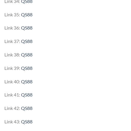
Link 34:
QS88
Link 35:
QS88
Link 36:
QS88
Link 37:
QS88
Link 38:
QS88
Link 39:
QS88
Link 40:
QS88
Link 41:
QS88
Link 42:
QS88
Link 43:
QS88