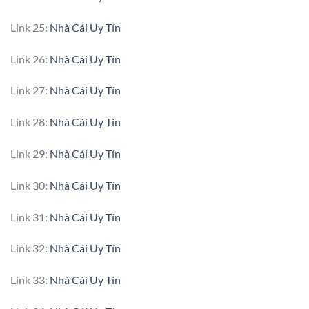
Link 25:
Nhà Cái Uy Tín
Link 26:
Nhà Cái Uy Tín
Link 27:
Nhà Cái Uy Tín
Link 28:
Nhà Cái Uy Tín
Link 29:
Nhà Cái Uy Tín
Link 30:
Nhà Cái Uy Tín
Link 31:
Nhà Cái Uy Tín
Link 32:
Nhà Cái Uy Tín
Link 33:
Nhà Cái Uy Tín