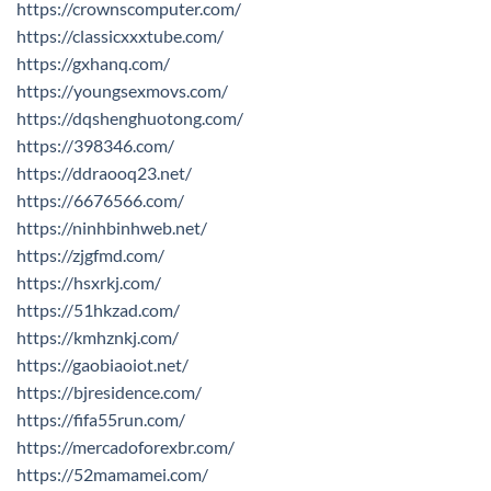
https://crownscomputer.com/
https://classicxxxtube.com/
https://gxhanq.com/
https://youngsexmovs.com/
https://dqshenghuotong.com/
https://398346.com/
https://ddraooq23.net/
https://6676566.com/
https://ninhbinhweb.net/
https://zjgfmd.com/
https://hsxrkj.com/
https://51hkzad.com/
https://kmhznkj.com/
https://gaobiaoiot.net/
https://bjresidence.com/
https://fifa55run.com/
https://mercadoforexbr.com/
https://52mamamei.com/