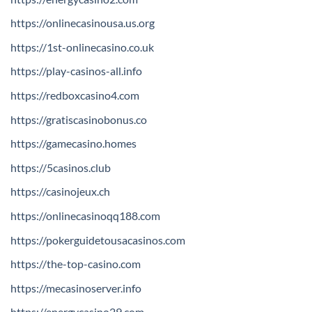
https://onlinecasinousa.us.org
https://1st-onlinecasino.co.uk
https://play-casinos-all.info
https://redboxcasino4.com
https://gratiscasinobonus.co
https://gamecasino.homes
https://5casinos.club
https://casinojeux.ch
https://onlinecasinoqq188.com
https://pokerguidetousacasinos.com
https://the-top-casino.com
https://mecasinoserver.info
https://energycasino29.com