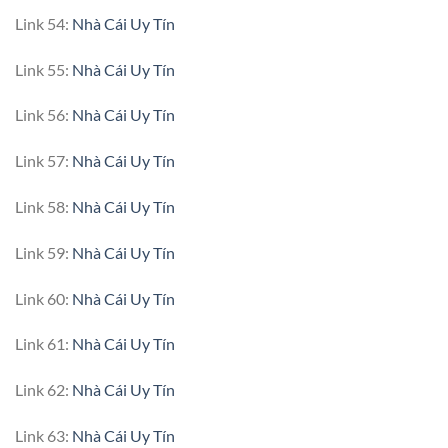
Link 54:
Nhà Cái Uy Tín
Link 55:
Nhà Cái Uy Tín
Link 56:
Nhà Cái Uy Tín
Link 57:
Nhà Cái Uy Tín
Link 58:
Nhà Cái Uy Tín
Link 59:
Nhà Cái Uy Tín
Link 60:
Nhà Cái Uy Tín
Link 61:
Nhà Cái Uy Tín
Link 62:
Nhà Cái Uy Tín
Link 63:
Nhà Cái Uy Tín