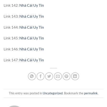
Link 142:
Nhà Cái Uy Tín
Link 143:
Nhà Cái Uy Tín
Link 144:
Nhà Cái Uy Tín
Link 145:
Nhà Cái Uy Tín
Link 146:
Nhà Cái Uy Tín
Link 147:
Nhà Cái Uy Tín
This entry was posted in
Uncategorized
. Bookmark the
permalink
.