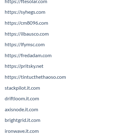
https://ftesolar.com
https://syhegs.com
https://cm8096.com
https://ilbausco.com
https://lfymsc.com
https://fredadam.com
https://pritsky.net
https://tintucthethaoso.com
stackpilot.it.com
driftloom.it.com
axisnode.it.com
brightgrid.it.com
ironwave.it.com