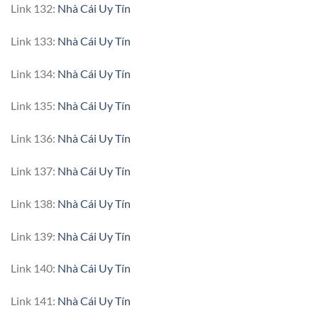
Link 132:
Nhà Cái Uy Tín
Link 133:
Nhà Cái Uy Tín
Link 134:
Nhà Cái Uy Tín
Link 135:
Nhà Cái Uy Tín
Link 136:
Nhà Cái Uy Tín
Link 137:
Nhà Cái Uy Tín
Link 138:
Nhà Cái Uy Tín
Link 139:
Nhà Cái Uy Tín
Link 140:
Nhà Cái Uy Tín
Link 141:
Nhà Cái Uy Tín