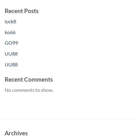
Recent Posts
luck8
ko66
GO99
UU88
UU88
Recent Comments
No comments to show.
Archives