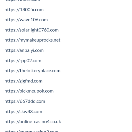
https://1800fx.com
https://wave106.com
https://solarlight0760.com
https://mymakeuprocks.net
https://anbaiyi.com
https://rpp02.com
https://thelotteryplace.com
https://zjgfmd.com
https://pickmeupok.com
https://667ddd.com
https://skw83.com
https://online-casino4.co.uk
https://energycasino2.com