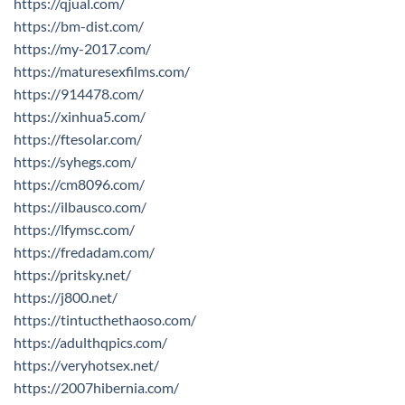
https://qjual.com/
https://bm-dist.com/
https://my-2017.com/
https://maturesexfilms.com/
https://914478.com/
https://xinhua5.com/
https://ftesolar.com/
https://syhegs.com/
https://cm8096.com/
https://ilbausco.com/
https://lfymsc.com/
https://fredadam.com/
https://pritsky.net/
https://j800.net/
https://tintucthethaoso.com/
https://adulthqpics.com/
https://veryhotsex.net/
https://2007hibernia.com/