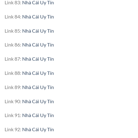
Link 83:
Nhà Cái Uy Tín
Link 84:
Nhà Cái Uy Tín
Link 85:
Nhà Cái Uy Tín
Link 86:
Nhà Cái Uy Tín
Link 87:
Nhà Cái Uy Tín
Link 88:
Nhà Cái Uy Tín
Link 89:
Nhà Cái Uy Tín
Link 90:
Nhà Cái Uy Tín
Link 91:
Nhà Cái Uy Tín
Link 92:
Nhà Cái Uy Tín