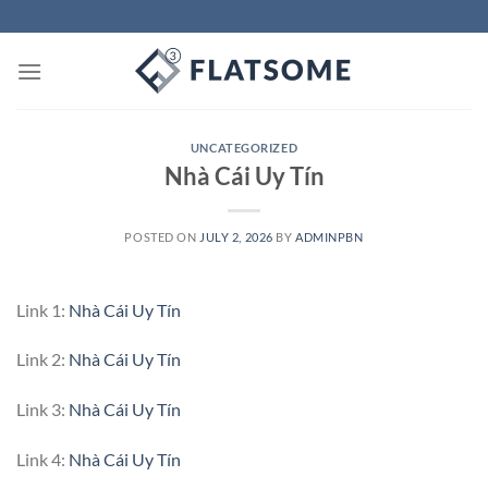
Skip
to
content
UNCATEGORIZED
Nhà Cái Uy Tín
POSTED ON
JULY 2, 2026
BY
ADMINPBN
Link 1:
Nhà Cái Uy Tín
Link 2:
Nhà Cái Uy Tín
Link 3:
Nhà Cái Uy Tín
Link 4:
Nhà Cái Uy Tín