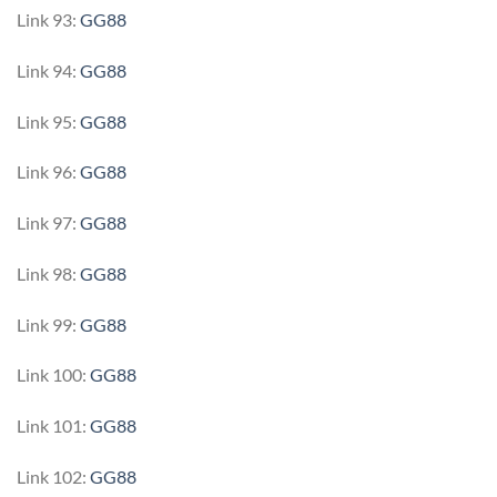
Link 93:
GG88
Link 94:
GG88
Link 95:
GG88
Link 96:
GG88
Link 97:
GG88
Link 98:
GG88
Link 99:
GG88
Link 100:
GG88
Link 101:
GG88
Link 102:
GG88