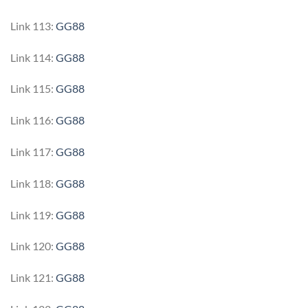
Link 113:
GG88
Link 114:
GG88
Link 115:
GG88
Link 116:
GG88
Link 117:
GG88
Link 118:
GG88
Link 119:
GG88
Link 120:
GG88
Link 121:
GG88