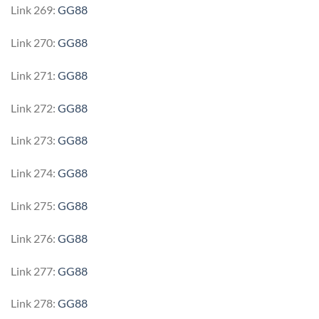
Link 269:
GG88
Link 270:
GG88
Link 271:
GG88
Link 272:
GG88
Link 273:
GG88
Link 274:
GG88
Link 275:
GG88
Link 276:
GG88
Link 277:
GG88
Link 278:
GG88