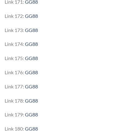
Link 171:
GG88
Link 172:
GG88
Link 173:
GG88
Link 174:
GG88
Link 175:
GG88
Link 176:
GG88
Link 177:
GG88
Link 178:
GG88
Link 179:
GG88
Link 180:
GG88