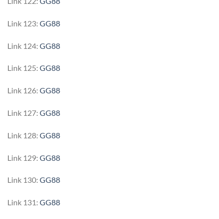
Link 122:
GG88
Link 123:
GG88
Link 124:
GG88
Link 125:
GG88
Link 126:
GG88
Link 127:
GG88
Link 128:
GG88
Link 129:
GG88
Link 130:
GG88
Link 131:
GG88