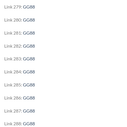
Link 279:
GG88
Link 280:
GG88
Link 281:
GG88
Link 282:
GG88
Link 283:
GG88
Link 284:
GG88
Link 285:
GG88
Link 286:
GG88
Link 287:
GG88
Link 288:
GG88