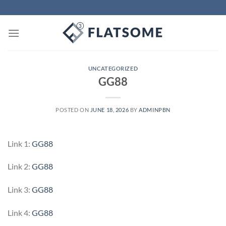
Skip
to
content
UNCATEGORIZED
GG88
POSTED ON
JUNE 18, 2026
BY
ADMINPBN
Link 1:
GG88
Link 2:
GG88
Link 3:
GG88
Link 4:
GG88