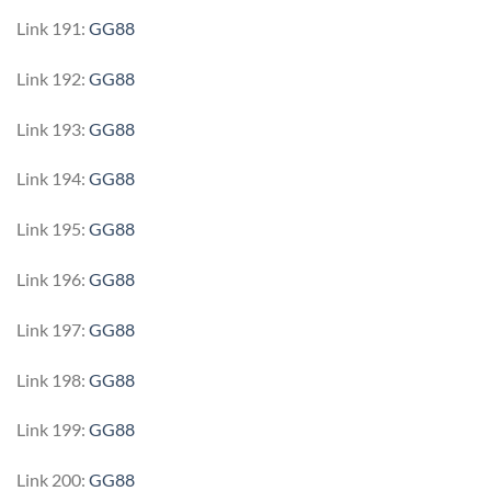
Link 191:
GG88
Link 192:
GG88
Link 193:
GG88
Link 194:
GG88
Link 195:
GG88
Link 196:
GG88
Link 197:
GG88
Link 198:
GG88
Link 199:
GG88
Link 200:
GG88