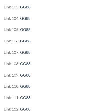
Link 103:
GG88
Link 104:
GG88
Link 105:
GG88
Link 106:
GG88
Link 107:
GG88
Link 108:
GG88
Link 109:
GG88
Link 110:
GG88
Link 111:
GG88
Link 112:
GG88