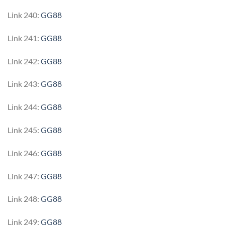
Link 240:
GG88
Link 241:
GG88
Link 242:
GG88
Link 243:
GG88
Link 244:
GG88
Link 245:
GG88
Link 246:
GG88
Link 247:
GG88
Link 248:
GG88
Link 249:
GG88